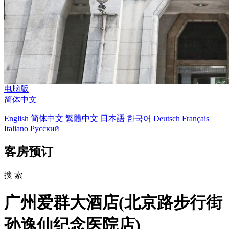
电脑版
简体中文
English
简体中文
繁體中文
日本語
한국어
Deutsch
Français
Italiano
Русский
客房预订
搜 索
广州爱群大酒店(北京路步行街
孙逸仙纪念医院店)