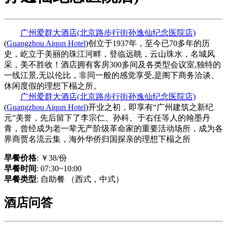
广州爱群大酒店(北京路步行街孙逸仙纪念医院店)
(
Guangzhou Aiqun Hotel
)创立于1937年，至今已70多年的历
史，屹立于美丽的珠江河畔，登临远眺，云山珠水，名城风
采，美不胜收！酒店拥有客房300多间及各类型会议室,独特的
一线江景,无以伦比，非同一般的感觉享受,是阁下商务洽谈、
休闲度假的理想下榻之所。
广州爱群大酒店(北京路步行街孙逸仙纪念医院店)
(
Guangzhou Aiqun Hotel
)开业之初，即享有“广州建筑之新纪
元”美誉，先后留下了李宗仁、孙科、于右任等人的翰墨丹
青，曾经成为老一辈无产阶级革命家的重要活动场所，成为各
界商贾名流云集，海外华侨归国探亲的理想下榻之所
早餐价格
: ￥38/份
早餐时间
: 07:30~10:00
早餐类型
: 自助餐 （西式，中式）
酒店问答