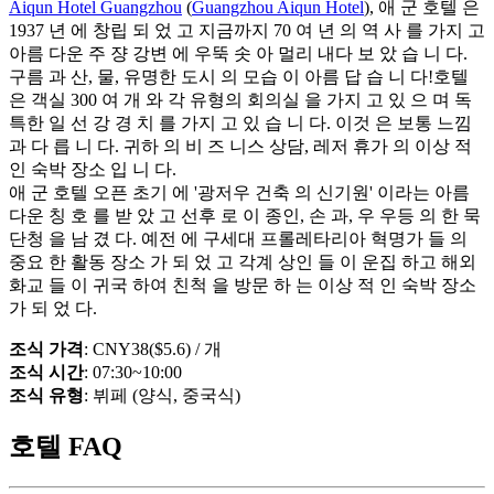
Aiqun Hotel Guangzhou
(
Guangzhou Aiqun Hotel
), 애 군 호텔 은
1937 년 에 창립 되 었 고 지금까지 70 여 년 의 역 사 를 가지 고
아름 다운 주 쟝 강변 에 우뚝 솟 아 멀리 내다 보 았 습 니 다.
구름 과 산, 물, 유명한 도시 의 모습 이 아름 답 습 니 다!호텔
은 객실 300 여 개 와 각 유형의 회의실 을 가지 고 있 으 며 독
특한 일 선 강 경 치 를 가지 고 있 습 니 다. 이것 은 보통 느낌
과 다 릅 니 다. 귀하 의 비 즈 니스 상담, 레저 휴가 의 이상 적
인 숙박 장소 입 니 다.
애 군 호텔 오픈 초기 에 '광저우 건축 의 신기원' 이라는 아름
다운 칭 호 를 받 았 고 선후 로 이 종인, 손 과, 우 우등 의 한 묵
단청 을 남 겼 다. 예전 에 구세대 프롤레타리아 혁명가 들 의
중요 한 활동 장소 가 되 었 고 각계 상인 들 이 운집 하고 해외
화교 들 이 귀국 하여 친척 을 방문 하 는 이상 적 인 숙박 장소
가 되 었 다.
조식 가격
: CNY38($5.6) / 개
조식 시간
: 07:30~10:00
조식 유형
: 뷔페 (양식, 중국식)
호텔 FAQ